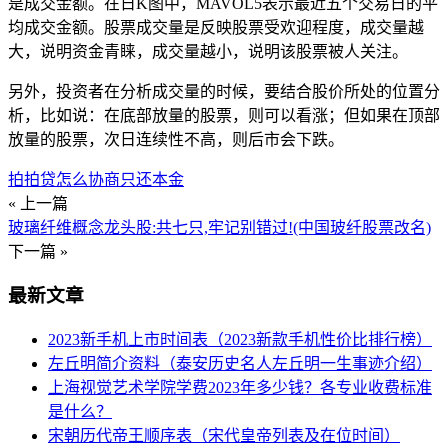
是成交金额。在日K图中，MAVOL5表示最近五个交易日的平
均成交金额。股票成交量是反映股票受欢迎程度，成交量越
大，说明资金青睐，成交量越小，说明该股票被人关注。
另外，投资者在分析成交量的时候，要结合股价所处的位置分
析，比如说：在底部放量的股票，则可以看涨；但如果在顶部
放量的股票，次日连续性不高，则后市会下跌。
拍拍贷怎么协商只还本金
« 上一篇
玻璃纤维概念龙头股:共七只,牢记别错过!(中国玻纤股票改名)
下一篇 »
最新文章
2023新手机上市时间表（2023新款手机性价比排行榜）
左丘明简介资料（泰安历史名人左丘明一生事迹介绍）
上海视觉艺术学院学费2023年多少钱？各专业收费标准
是什么？
宋朝历代帝王顺序表（宋代皇帝列表及在位时间）