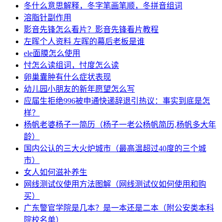
冬什么意思解释，冬字笔画笔顺，冬拼音组词
溶脂针副作用
影音先锋怎么看片？影音先锋看片教程
左晖个人资料 左晖的幕后老板是谁
ele面膜怎么使用
忖怎么读组词，忖度怎么读
卵巢囊肿有什么症状表现
幼儿园小朋友的新年愿望怎么写
应届生拒绝996被申通快递辞退引热议：事实到底是怎
样？
杨帆老婆杨子一简历（杨子一老公杨帆简历,杨帆多大年
龄）
国内公认的三大火炉城市（最高温超过40度的三个城
市）
女人如何滋补养生
网线测试仪使用方法图解（网线测试仪如何使用和购
买）
广东警官学院是几本？是一本还是二本（附公安类本科
院校名单）