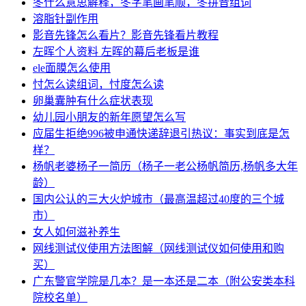
冬什么意思解释，冬字笔画笔顺，冬拼音组词
溶脂针副作用
影音先锋怎么看片？影音先锋看片教程
左晖个人资料 左晖的幕后老板是谁
ele面膜怎么使用
忖怎么读组词，忖度怎么读
卵巢囊肿有什么症状表现
幼儿园小朋友的新年愿望怎么写
应届生拒绝996被申通快递辞退引热议：事实到底是怎
样？
杨帆老婆杨子一简历（杨子一老公杨帆简历,杨帆多大年
龄）
国内公认的三大火炉城市（最高温超过40度的三个城
市）
女人如何滋补养生
网线测试仪使用方法图解（网线测试仪如何使用和购
买）
广东警官学院是几本？是一本还是二本（附公安类本科
院校名单）