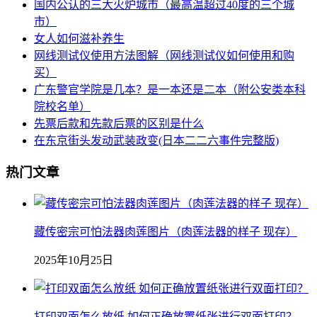
国内公认的三大火炉城市（最高温超过40度的三个城
市）
女人如何滋补养生
网线测试仪使用方法图解（网线测试仪如何使用和购
买）
广东警官学院是几本？是一本还是二本（附公安类本科
院校名单）
先票后款和先款后票的区别是什么
在东京街头发动武装政变(日本二二六事件完整版)
热门文章
藏传密宗可怕法器肉莲图片（肉莲法器的样子 现存）
2025年10月25日
打印双面怎么放纸 如何正确放置纸张进行双面打印？