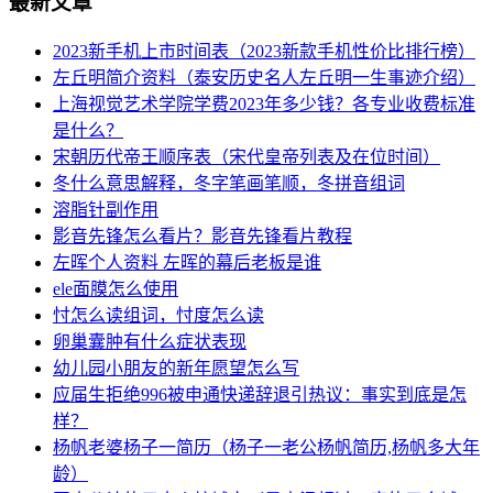
最新文章
2023新手机上市时间表（2023新款手机性价比排行榜）
左丘明简介资料（泰安历史名人左丘明一生事迹介绍）
上海视觉艺术学院学费2023年多少钱？各专业收费标准
是什么？
宋朝历代帝王顺序表（宋代皇帝列表及在位时间）
冬什么意思解释，冬字笔画笔顺，冬拼音组词
溶脂针副作用
影音先锋怎么看片？影音先锋看片教程
左晖个人资料 左晖的幕后老板是谁
ele面膜怎么使用
忖怎么读组词，忖度怎么读
卵巢囊肿有什么症状表现
幼儿园小朋友的新年愿望怎么写
应届生拒绝996被申通快递辞退引热议：事实到底是怎
样？
杨帆老婆杨子一简历（杨子一老公杨帆简历,杨帆多大年
龄）