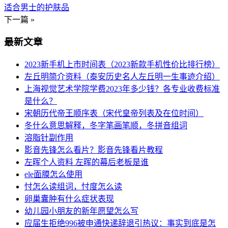
适合男士的护肤品
下一篇 »
最新文章
2023新手机上市时间表（2023新款手机性价比排行榜）
左丘明简介资料（泰安历史名人左丘明一生事迹介绍）
上海视觉艺术学院学费2023年多少钱？各专业收费标准
是什么？
宋朝历代帝王顺序表（宋代皇帝列表及在位时间）
冬什么意思解释，冬字笔画笔顺，冬拼音组词
溶脂针副作用
影音先锋怎么看片？影音先锋看片教程
左晖个人资料 左晖的幕后老板是谁
ele面膜怎么使用
忖怎么读组词，忖度怎么读
卵巢囊肿有什么症状表现
幼儿园小朋友的新年愿望怎么写
应届生拒绝996被申通快递辞退引热议：事实到底是怎