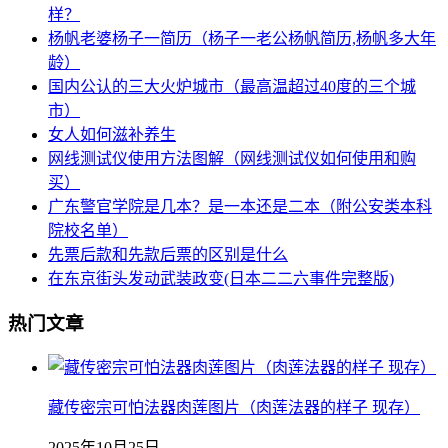
样？
杨帆老婆杨子一简历（杨子一老公杨帆简历,杨帆多大年
龄）
国内公认的三大火炉城市（最高温超过40度的三个城
市）
女人如何滋补养生
网线测试仪使用方法图解（网线测试仪如何使用和购
买）
广东警官学院是几本？是一本还是二本（附公安类本科
院校名单）
先票后款和先款后票的区别是什么
在东京街头发动武装政变(日本二二六事件完整版)
热门文章
藏传密宗可怕法器肉莲图片（肉莲法器的样子 现存）
2025年10月25日