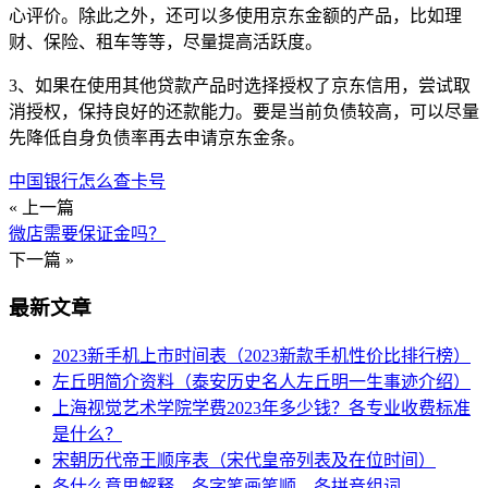
心评价。除此之外，还可以多使用京东金额的产品，比如理
财、保险、租车等等，尽量提高活跃度。
3、如果在使用其他贷款产品时选择授权了京东信用，尝试取
消授权，保持良好的还款能力。要是当前负债较高，可以尽量
先降低自身负债率再去申请京东金条。
中国银行怎么查卡号
« 上一篇
微店需要保证金吗？
下一篇 »
最新文章
2023新手机上市时间表（2023新款手机性价比排行榜）
左丘明简介资料（泰安历史名人左丘明一生事迹介绍）
上海视觉艺术学院学费2023年多少钱？各专业收费标准
是什么？
宋朝历代帝王顺序表（宋代皇帝列表及在位时间）
冬什么意思解释，冬字笔画笔顺，冬拼音组词