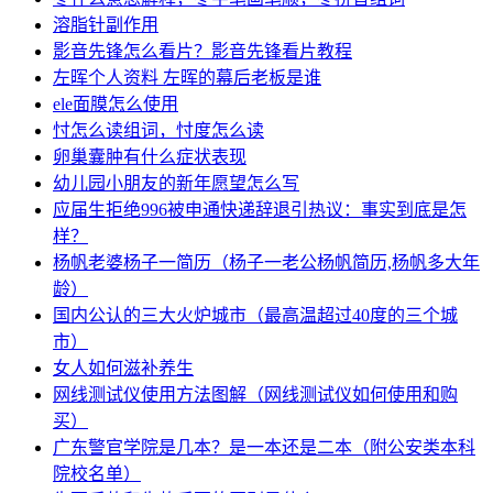
溶脂针副作用
影音先锋怎么看片？影音先锋看片教程
左晖个人资料 左晖的幕后老板是谁
ele面膜怎么使用
忖怎么读组词，忖度怎么读
卵巢囊肿有什么症状表现
幼儿园小朋友的新年愿望怎么写
应届生拒绝996被申通快递辞退引热议：事实到底是怎
样？
杨帆老婆杨子一简历（杨子一老公杨帆简历,杨帆多大年
龄）
国内公认的三大火炉城市（最高温超过40度的三个城
市）
女人如何滋补养生
网线测试仪使用方法图解（网线测试仪如何使用和购
买）
广东警官学院是几本？是一本还是二本（附公安类本科
院校名单）